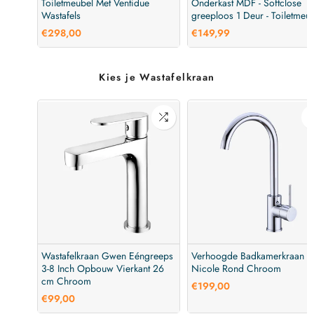
Toiletmeubel Met Ventidue
Onderkast MDF - Softclose
Wastafels
greeploos 1 Deur - Toiletmeu
Voor Waskom
€298,00
€149,99
Kies je Wastafelkraan
Wastafelkraan Gwen Eéngreeps
Verhoogde Badkamerkraan
3-8 Inch Opbouw Vierkant 26
Nicole Rond Chroom
cm Chroom
€199,00
€99,00