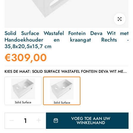
Klik om te v
Solid Surface Wastafel Fontein Deva Wit met
Handoekhouder en kraangat Rechts -
35,8x20,5x15,7 cm
€309,00
KIES DE MAAT: SOLID SURFACE WASTAFEL FONTEIN DEVA WIT MET HANDOEKHOUDER EN KRAANGAT RECHTS - 35,8X20,5X15,7 CM
Solid Surface
Solid Surface
VOEG TOE AAN UW
WINKELMAND