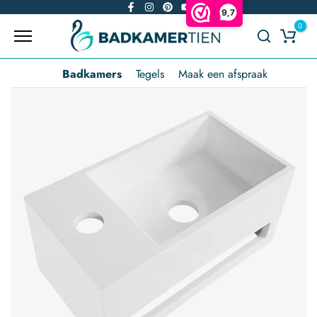
9,7
Overslaan
0
naar
inhoud
Badkamers
Tegels
Maak een afspraak